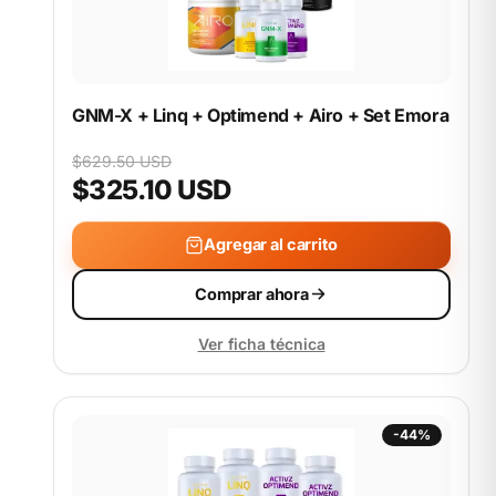
GNM-X + Linq + Optimend + Airo + Set Emora
$629.50 USD
$325.10 USD
Agregar al carrito
Comprar ahora
Ver ficha técnica
-44%