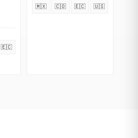
🇲🇽
🇨🇴
🇪🇨
🇺🇸
🇪🇨