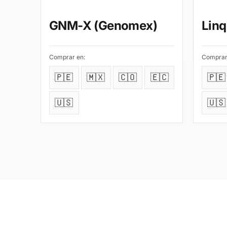
GNM-X (Genomex)
Linq
Comprar en:
Comprar
🇵🇪
🇲🇽
🇨🇴
🇪🇨
🇵🇪
🇺🇸
🇺🇸