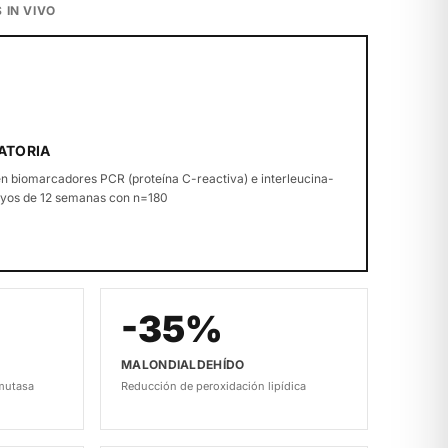
 IN VIVO
ATORIA
en biomarcadores PCR (proteína C-reactiva) e interleucina-
ayos de 12 semanas con n=180
-35%
MALONDIALDEHÍDO
mutasa
Reducción de peroxidación lipídica