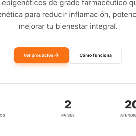
epigenéticos de grado farmacéutico q
nética para reducir inflamación, potenc
mejorar tu bienestar integral.
Ver productos
Cómo funciona
2
2
2
DOS
PAÍSES
ATENDI