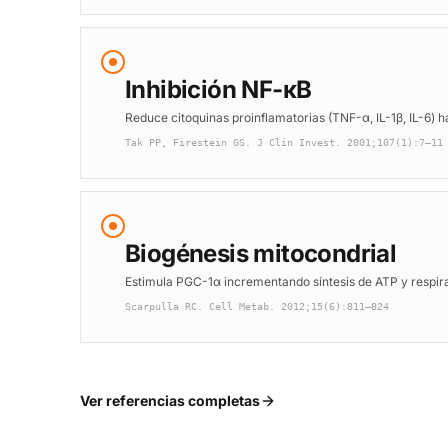
Inhibición NF-κB
Reduce citoquinas proinflamatorias (TNF-α, IL-1β, IL-6)
Tak PP, Firestein GS. J Clin Invest. 2001;107(1):7–11
Biogénesis mitocondrial
Estimula PGC-1α incrementando síntesis de ATP y respira
Scarpulla RC. Cell Metab. 2012;15(6):811–824
Ver referencias completas