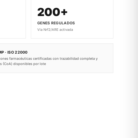
200+
GENES REGULADOS
Vía Nrf2/ARE activada
P · ISO 22000
iones farmacéuticas certificadas con trazabilidad completa y
is (CoA) disponibles por lote