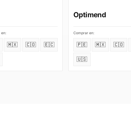
Optimend
 en:
Comprar en:
🇲🇽
🇨🇴
🇪🇨
🇵🇪
🇲🇽
🇨🇴
🇺🇸