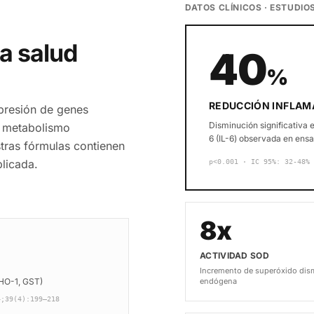
DATOS CLÍNICOS · ESTUDIOS
la salud
40
%
REDUCCIÓN INFLAM
xpresión de genes
Disminución significativa 
y metabolismo
6 (IL-6) observada en ens
stras fórmulas contienen
licada.
p<0.001 · IC 95%: 32-48%
8x
ACTIVIDAD SOD
Incremento de superóxido dis
 HO-1, GST)
endógena
4;39(4):199–218