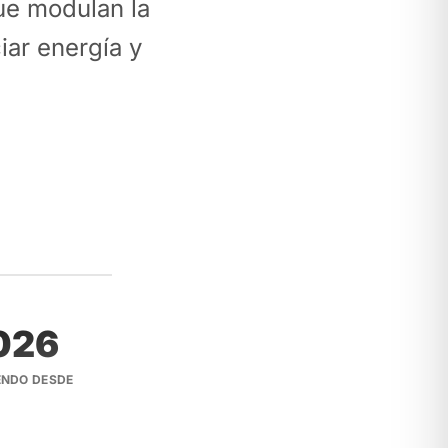
ue modulan la
iar energía y
026
ENDO DESDE