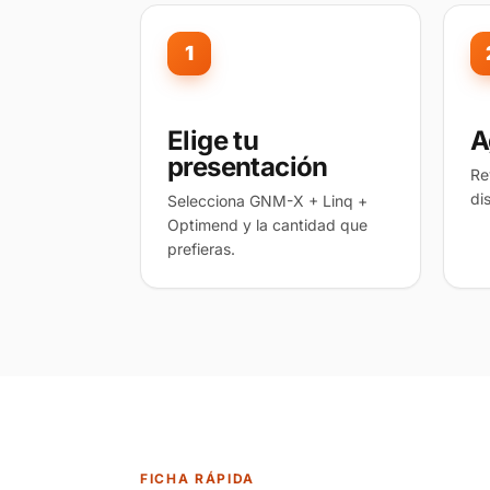
1
Elige tu
A
presentación
Re
di
Selecciona GNM-X + Linq +
Optimend y la cantidad que
prefieras.
FICHA RÁPIDA