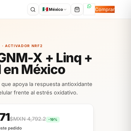
Hablemos por Wh
🇲🇽
Comprar
México
 · ACTIVADOR NRF2
GNM-X + Linq +
 en México
2 que apoya la respuesta antioxidante
elular frente al estrés oxidativo.
71
$MXN 4,792.2
-19%
ste pedido