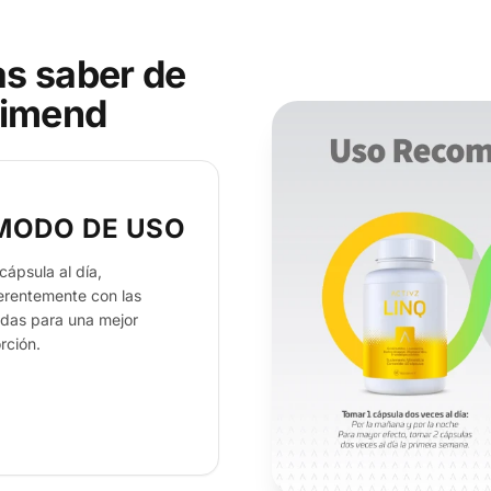
as saber de
timend
MODO DE USO
cápsula al día,
erentemente con las
das para una mejor
rción.