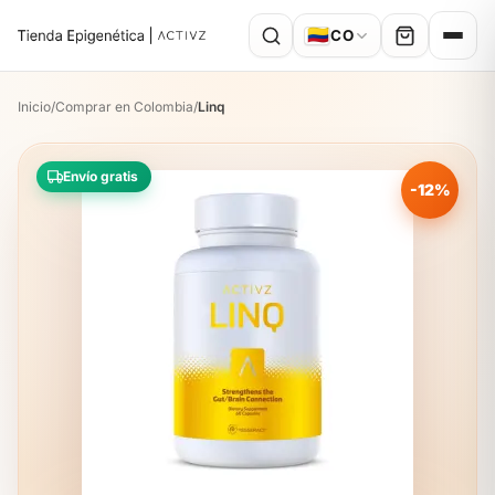
🇨🇴
CO
Inicio
/
Comprar en Colombia
/
Linq
Envío gratis
-12%