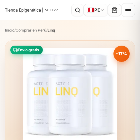
🇵🇪
PE
Inicio
/
Comprar en Perú
/
Linq
Envío gratis
-17%