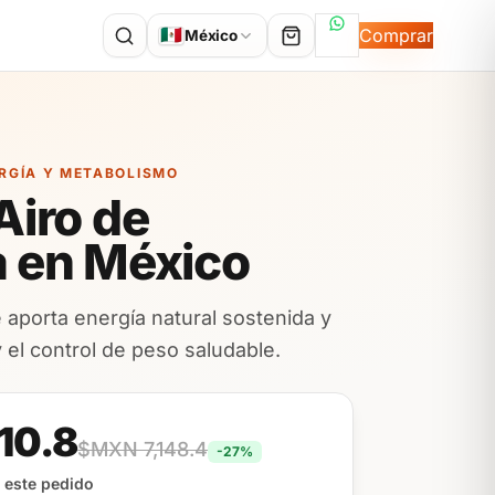
Hablemos por Wh
🇲🇽
Comprar
México
ERGÍA Y METABOLISMO
Airo de
 en México
 aporta energía natural sostenida y
 el control de peso saludable.
10.8
$MXN 7,148.4
-27%
 este pedido