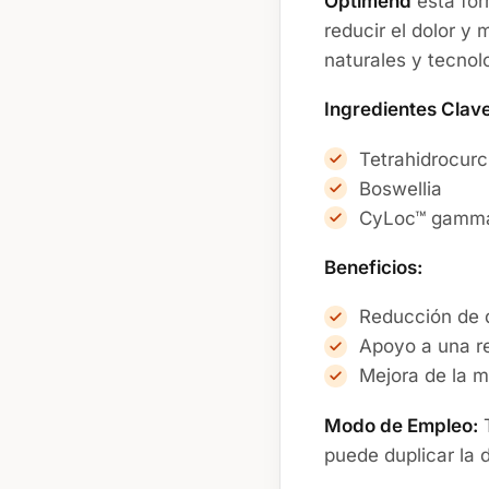
Optimend
está for
reducir el dolor y 
naturales y tecnol
Ingredientes Clave
Tetrahidrocur
Boswellia
CyLoc™ gamma
Beneficios:
Reducción de 
Apoyo a una re
Mejora de la mo
Modo de Empleo:
T
puede duplicar la 