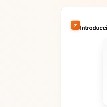
01
Introducc